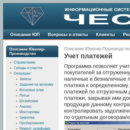
Описание ЮП
Вопросы и ответы
Клиенты
Ре
Описание Ювелир-Производств
Описание Ювелир-
Производство
Учет платежей
Справочники
Программа позволяет учит
Склады и участки
покупателей за отгруженн
Операции
наличные и безналичные 
Заказы
Задание на восковку
платежа к определенному 
Восковые елки
платежей по отгрузочным 
Литье
платежи, закрывая ими до
Штамповка
продукция данному контра
Анализ
контролировать задолженно
Монтировка
по отдельным договорам/о
Закрепка
Пробирование
Ремонт, шлифовка,