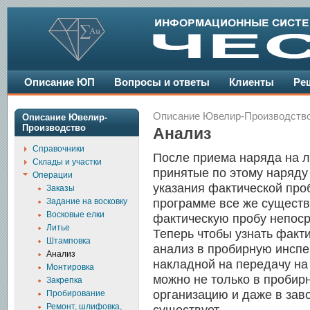
Описание ЮП
Вопросы и ответы
Клиенты
Ре
Описание Ювелир-Производств
Описание Ювелир-
Производство
Анализ
Справочники
После приема наряда на ли
Склады и участки
принятые по этому наряду
Операции
указания фактической проб
Заказы
Задание на восковку
программе все же существ
Восковые елки
фактическую пробу непоср
Литье
Теперь чтобы узнать факт
Штамповка
анализ в пробирную инспе
Анализ
накладной на передачу на
Монтировка
можно не только в пробир
Закрепка
организацию и даже в зав
Пробирование
Ремонт, шлифовка,