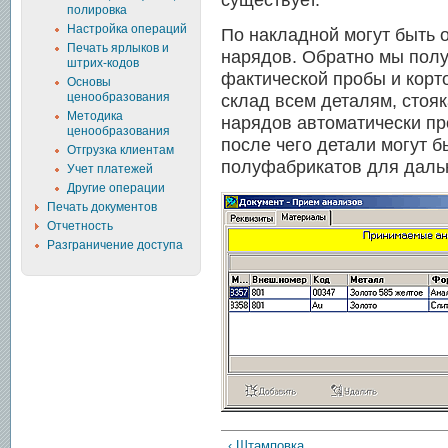
существует.
полировка
Настройка операций
По накладной могут быть 
Печать ярлыков и
нарядов. Обратно мы полу
штрих-кодов
фактической пробы и корто
Основы
ценообразования
склад всем деталям, стоя
Методика
нарядов автоматически пр
ценообразования
после чего детали могут 
Отгрузка клиентам
полуфабрикатов для даль
Учет платежей
Другие операции
Печать документов
Отчетность
Разграничение доступа
‹ Штамповка