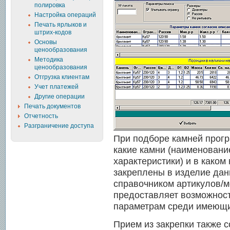
полировка
Настройка операций
Печать ярлыков и
штрих-кодов
Основы
ценообразования
Методика
ценообразования
Отгрузка клиентам
Учет платежей
Другие операции
Печать документов
Отчетность
Разграничение доступа
При подборе камней прог
какие камни (наименование
характеристики) и в како
закреплены в изделие данн
справочником артикулов/м
предоставляет возможност
параметрам среди имеющи
Прием из закрепки также с