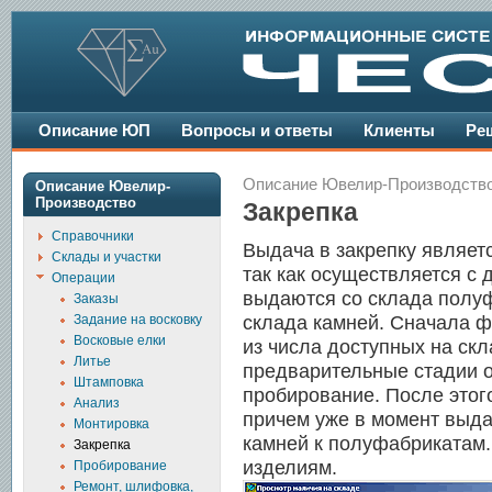
Описание ЮП
Вопросы и ответы
Клиенты
Ре
Описание Ювелир-Производств
Описание Ювелир-
Производство
Закрепка
Справочники
Выдача в закрепку являет
Склады и участки
так как осуществляется с
Операции
выдаются со склада полуф
Заказы
Задание на восковку
склада камней. Сначала 
Восковые елки
из числа доступных на ск
Литье
предварительные стадии о
Штамповка
пробирование. После этог
Анализ
причем уже в момент выда
Монтировка
камней к полуфабрикатам.
Закрепка
изделиям.
Пробирование
Ремонт, шлифовка,